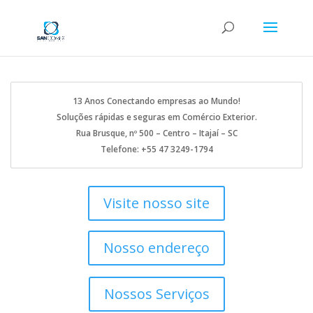
13 Anos Conectando empresas ao Mundo!
Soluções rápidas e seguras em Comércio Exterior.
Rua Brusque, nº 500 – Centro – Itajaí – SC
Telefone: +55 47 3249-1794
Visite nosso site
Nosso endereço
Nossos Serviços