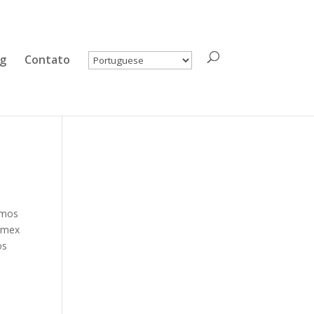
og
Contato
amos
comex
os