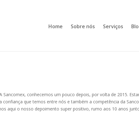
Home
Sobre nós
Serviços
Bl
 A Sancomex, conhecemos um pouco depois, por volta de 2015. Est
do a confiança que temos entre nós e também a competência da San
mos aqui o nosso depoimento super positivo, rumo aos 10 anos junt