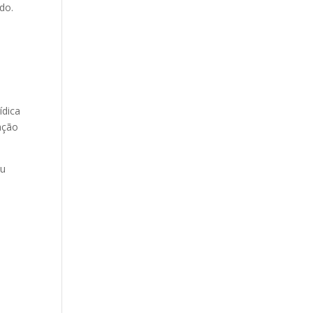
do.
ídica
ação
ou