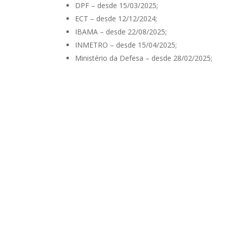
DPF – desde 15/03/2025;
ECT – desde 12/12/2024;
IBAMA – desde 22/08/2025;
INMETRO – desde 15/04/2025;
Ministério da Defesa – desde 28/02/2025;
MCTI – desde 30/09/2024;
ANVISA – desde 03/11/2025;
MAPA – desde 03/11/2025 – exceto área temáti
ligamento está definido na figura abaixo.