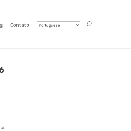
og
Contato
6
 ou