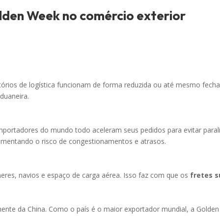
olden Week no comércio exterior
itórios de logística funcionam de forma reduzida ou até mesmo fech
duaneira.
ortadores do mundo todo aceleram seus pedidos para evitar parali
umentando o risco de congestionamentos e atrasos.
res, navios e espaço de carga aérea. Isso faz com que os
fretes 
mente da China. Como o país é o maior exportador mundial, a Golde