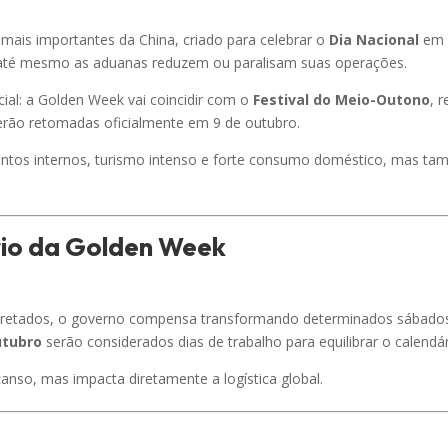
mais importantes da China, criado para celebrar o
Dia Nacional
em 1
 e até mesmo as aduanas reduzem ou paralisam suas operações.
cial: a Golden Week vai coincidir com o
Festival do Meio-Outono
, 
serão retomadas oficialmente em 9 de outubro.
ntos internos, turismo intenso e forte consumo doméstico, mas tam
rio da Golden Week
cretados, o governo compensa transformando determinados sábados
utubro
serão considerados dias de trabalho para equilibrar o calendár
anso, mas impacta diretamente a logística global.