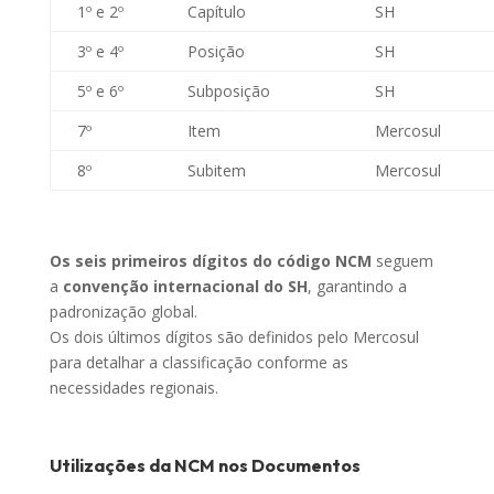
1º e 2º
Capítulo
SH
3º e 4º
Posição
SH
5º e 6º
Subposição
SH
7º
Item
Mercosul
8º
Subitem
Mercosul
Os seis primeiros dígitos do código NCM
seguem
a
convenção internacional do SH
, garantindo a
padronização global.
Os dois últimos dígitos são definidos pelo Mercosul
para detalhar a classificação conforme as
necessidades regionais.
Utilizações da NCM nos Documentos