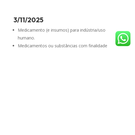
3/11/2025
Medicamento (e insumos) para indústria/uso
humano.
Medicamentos ou substâncias com finalidade
controlada pela Portaria SVS/MS 344/1998.
Produto de Cannabis.
Padrão/Material/Substância de referência de
medicamentos (primário/CQ/proficiência).
17/11/2025
Dispositivo médico (e componentes) para
indústria/uso humano.
Padrão/Material/Substância de referência de