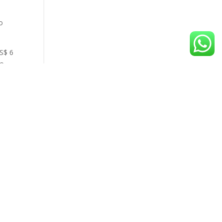
,
o
S$ 6
co
o
de
ina
l