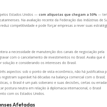
 pelos Estados Unidos —
com alíquotas que chegam a 50%
— te
catarinenses. Na avaliação recente da Federação das Indústrias de S
 reduz competitividade e pode forçar empresas a rever suas estratégi
reitera a necessidade de manutenção dos canais de negociação pela
agravar com o cancelamento de investimentos no Brasil. Avalia que é
r solução e considerando os interesses do Brasil.
três aspectos: sob o ponto de vista econômico, não há justificativa 
s registram superávit há décadas na balança comercial com o Brasil;
ticas, o Brasil é um país soberano e suas decisões, certas ou errada
ar postura neutra em relação à diplomacia internacional, o Brasil
ento com os Estados Unidos.
nenses Afetadas