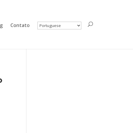
og
Contato
o