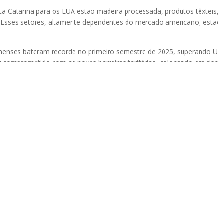
nta Catarina para os EUA estão madeira processada, produtos têxteis
os. Esses setores, altamente dependentes do mercado americano, estã
nenses bateram recorde no primeiro semestre de 2025, superando U
 comprometido com as novas barreiras tarifárias, colocando em ris
na Logística
dos principais destinos das exportações de Santa Catarina. A relaçã
vel da receita de diversos setores industriais do estado. No ano
1,74 bilhão
, na sua maioria itens manufaturados, c
omo produtos 
or e cerâmica.
nidos lideram compras de Santa Catarina: “
os produtos de Santa Catar
 no primeiro semestre. Os Estados Unidos permaneceram como principa
rincipalmente de madeira, móveis e motores elétricos.
“