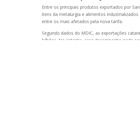
Entre os principais produtos exportados por Sa
itens da metalurgia e alimentos industrializad
entre os mais afetados pela nova tarifa.
Segundo dados do MDIC, as exportações catari
bilhões. No entanto, esse desempenho pode ser
centenas de milhões em receita.
Efeitos no Comércio Exterior e 
Historicamente, os Estados Unidos têm sido um 
comercial é intensa e representa parte considerá
passado, o estado de SC embarcou para lá
US$ 
madeira, motores elétricos, partes de mot
Segundo artigo do
Reconecta News
, Estados U
chegaram a mais de 200 destinos internacionais
comprador, com US$ 847 milhões em aquisições, p