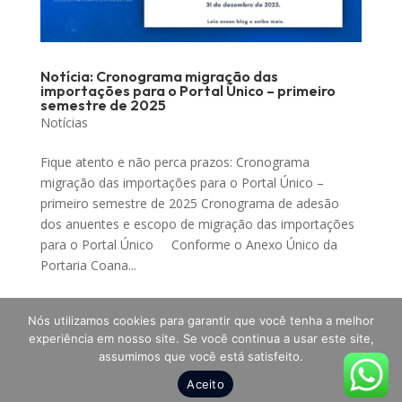
Notícia: Cronograma migração das
importações para o Portal Único – primeiro
semestre de 2025
Notícias
Fique atento e não perca prazos: Cronograma
migração das importações para o Portal Único –
primeiro semestre de 2025 Cronograma de adesão
dos anuentes e escopo de migração das importações
para o Portal Único Conforme o Anexo Único da
Portaria Coana...
Nós utilizamos cookies para garantir que você tenha a melhor
experiência em nosso site. Se você continua a usar este site,
assumimos que você está satisfeito.
Todos os direitos reservados a SANCOMEX Soluções
Aceito
em Comércio Exterior - 2025